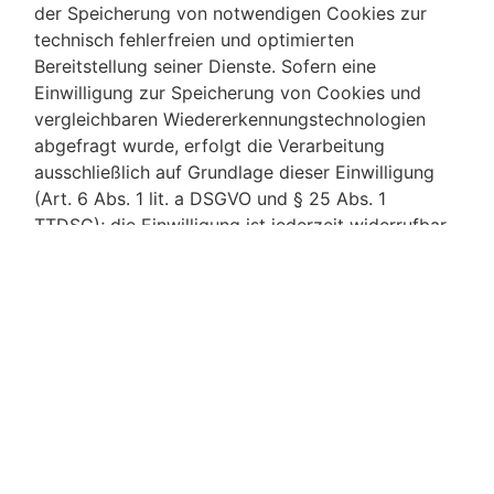
der Speicherung von notwendigen Cookies zur
technisch fehlerfreien und optimierten
Bereitstellung seiner Dienste. Sofern eine
Einwilligung zur Speicherung von Cookies und
vergleichbaren Wiedererkennungstechnologien
abgefragt wurde, erfolgt die Verarbeitung
ausschließlich auf Grundlage dieser Einwilligung
(Art. 6 Abs. 1 lit. a DSGVO und § 25 Abs. 1
TTDSG); die Einwilligung ist jederzeit widerrufbar.
Sie können Ihren Browser so einstellen, dass Sie
über das Setzen von Cookies informiert werden
und Cookies nur im Einzelfall erlauben, die
Annahme von Cookies für bestimmte Fälle oder
generell ausschließen sowie das automatische
Löschen der Cookies beim Schließen des
Browsers aktivieren. Bei der Deaktivierung von
Cookies kann die Funktionalität dieser Website
eingeschränkt sein.